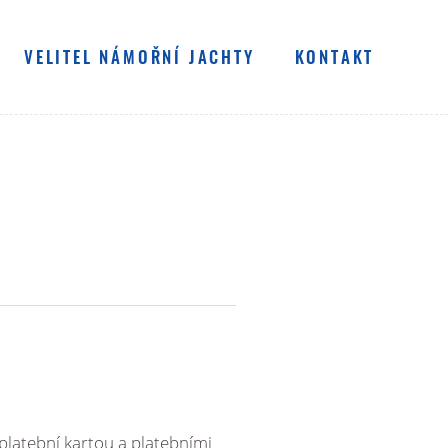
VELITEL NÁMOŘNÍ JACHTY
KONTAKT
MDČR C - POBŘEŽNÍ PLAVBA
MDČR B - MOŘSKÁ PLAVBA
MDČR A - OCEÁNSKÁ PLAVBA
KOMPLETNÍ JACHTAŘ
ZKOUŠKA TEORIE (MDČR C)
platební kartou a platebními