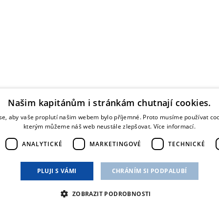
Našim kapitánům i stránkám chutnají cookies.
e, aby vaše proplutí našim webem bylo příjemné. Proto musíme používat coo
kterým můžeme náš web neustále zlepšovat.
Více informací.
ANALYTICKÉ
MARKETINGOVÉ
TECHNICKÉ
PLUJI S VÁMI
CHRÁNÍM SI PODPALUBÍ
ZOBRAZIT PODROBNOSTI