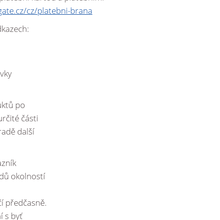
SEZNAM POSUZUJÍCÍCH LÉKAŘŮ
ate.cz/cz/platebni-brana
dkazech:
ávky
uktů po
rčité části
radě další
azník
dů okolností
čí předčasně.
í s byť