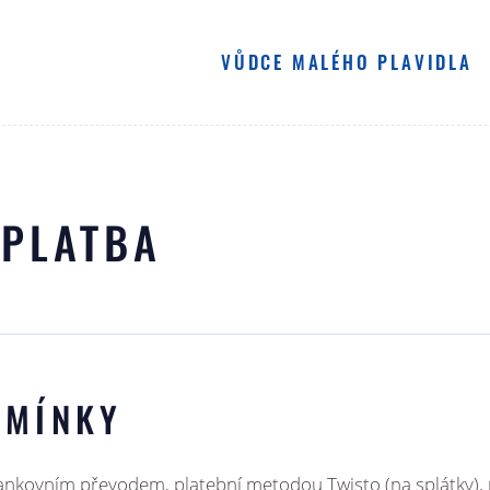
NAVIGACE
VŮDCE MALÉHO PLAVIDLA
VMP M20 - MALÉ MOTORY
 PLATBA
VMP M - VELKÉ MOTORY
VMP C - MOTORÁKY NA MOŘI
VMP S20 - MALÉ PLACHTY
DMÍNKY
VMP S - VELKÉ PLACHTY
bankovním převodem, platební metodou Twisto (na splátky), 