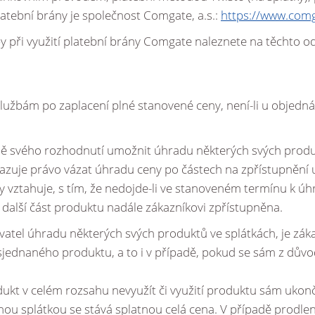
KOMPLETNÍ VMP
platební brány je společnost Comgate, a.s.:
https://www.comg
y při využití platební brány Comgate naleznete na těchto o
KOMPLETNÍ JACHTAŘ
službám po zaplacení plné stanovené ceny, není-li u objedn
dě svého rozhodnutí umožnit úhradu některých svých prod
razuje právo vázat úhradu ceny po částech na zpřístupnění u
y vztahuje, s tím, že nedojde-li ve stanoveném termínu k úh
 další část produktu nadále zákazníkovi zpřístupněna.
vatel úhradu některých svých produktů ve splátkách, je zák
sjednaného produktu, a to i v případě, pokud se sám z důvo
ukt v celém rozsahu nevyužít či využití produktu sám ukon
inou splátkou se stává splatnou celá cena. V případě prodlen