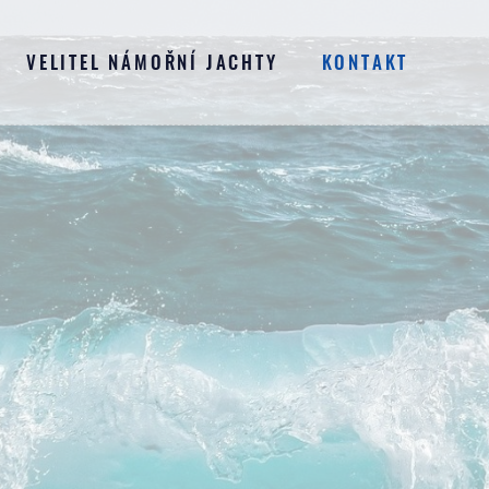
VELITEL NÁMOŘNÍ JACHTY
KONTAKT
MDČR C - POBŘEŽNÍ PLAVBA
MDČR B - MOŘSKÁ PLAVBA
MDČR A - OCEÁNSKÁ PLAVBA
KOMPLETNÍ JACHTAŘ
ZKOUŠKA TEORIE (MDČR C)