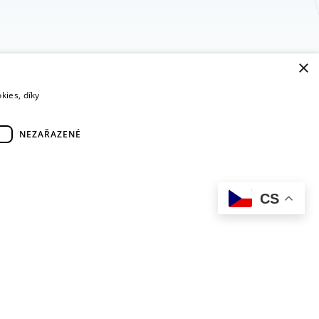
×
kies, díky
NEZAŘAZENÉ
CS
RYCHLÝ KONTAKT
bytně nutných souborů cookie správně používat.