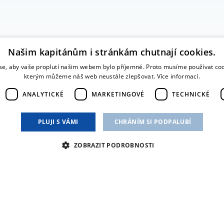
Našim kapitánům i stránkám chutnají cookies.
e, aby vaše proplutí našim webem bylo příjemné. Proto musíme používat coo
kterým můžeme náš web neustále zlepšovat.
Více informací.
ANALYTICKÉ
MARKETINGOVÉ
TECHNICKÉ
PLUJI S VÁMI
CHRÁNÍM SI PODPALUBÍ
ZOBRAZIT PODROBNOSTI
Nezbytné
Analytické
Marketingové
Technické
Nezařazené
h stránek, jako je přihlášení uživatele a správa účtu. Webové stránky nelze bez nez
VYPRŠÍ
POPIS