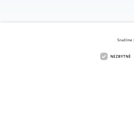
Snažíme s
NEZBYTNÉ
O NÁS
Nezbytně nutné soubory cookie umožňují základní funkce webovýc
NÁZEV
PROVIDER
/
DOMÉNA