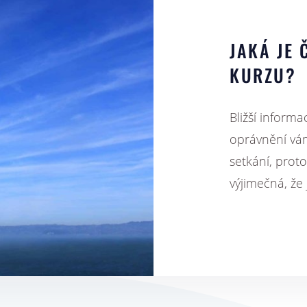
JAKÁ JE
KURZU?
Bližší inform
oprávnění vá
setkání, prot
výjimečná, že 