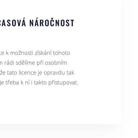
 ČASOVÁ NÁROČNOST
ace k možnosti získání tohoto
m rádi sdělíme při osobním
ože tato licence je opravdu tak
je třeba k ní i takto přistupovat.