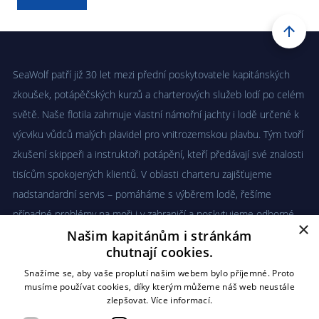
SeaWolf patří již 30 let mezi přední poskytovatele kapitánských
zkoušek, potápěčských kurzů a charterových služeb lodí po celém
světě. Naše flotila zahrnuje vlastní námořní jachty i lodě určené k
výcviku vůdců malých plavidel pro vnitrozemskou plavbu. Tým tvoří
zkušení skippeři a instruktoři potápění, kteří předávají své znalosti
tisícům spokojených klientů. V oblasti charteru zajišťujeme
nadstandardní servis – pomáháme s výběrem lodě, řešíme
případné problémy na moři i v zahraničí a poskytujeme odborné
×
poradenství.
Našim kapitánům i stránkám
chutnají cookies.
VÍCE O NÁS
Snažíme se, aby vaše proplutí našim webem bylo příjemné. Proto
musíme používat cookies, díky kterým můžeme náš web neustále
zlepšovat.
Více informací.